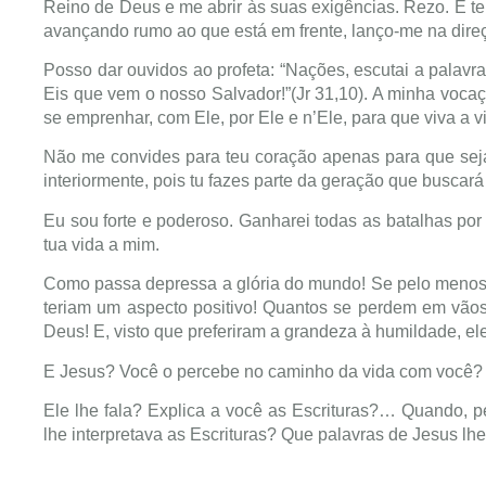
Reino de Deus e me abrir às suas exigências. Rezo. É te
avançando rumo ao que está em frente, lanço-me na direç
Posso dar ouvidos ao profeta: “Nações, escutai a palavr
Eis que vem o nosso Salvador!”(Jr 31,10). A minha voca
se emprenhar, com Ele, por Ele e n’Ele, para que viva a 
Não me convides para teu coração apenas para que sejas
interiormente, pois tu fazes parte da geração que buscará
Eu sou forte e poderoso. Ganharei todas as batalhas po
tua vida a mim.
Como passa depressa a glória do mundo! Se pelo menos s
teriam um aspecto positivo! Quantos se perdem em vão
Deus! E, visto que preferiram a grandeza à humildade,
E Jesus? Você o percebe no caminho da vida com você?
Ele lhe fala? Explica a você as Escrituras?… Quando, p
lhe interpretava as Escrituras? Que palavras de Jesus lh