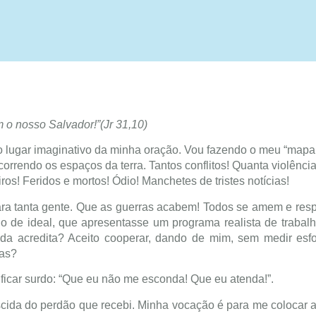
 o nosso Salvador!”(Jr 31,10)
lugar imaginativo da minha oração. Vou fazendo o meu “mapa
orrendo os espaços da terra. Tantos conflitos! Quanta violência
ros! Feridos e mortos! Ódio! Manchetes de tristes notícias!
ra tanta gente. Que as guerras acabem! Todos se amem e res
io de ideal, que apresentasse um programa realista de trabalh
da acredita? Aceito cooperar, dando de mim, sem medir esf
pas?
 ficar surdo: “Que eu não me esconda! Que eu atenda!”.
scida do perdão que recebi. Minha vocação é para me colocar a