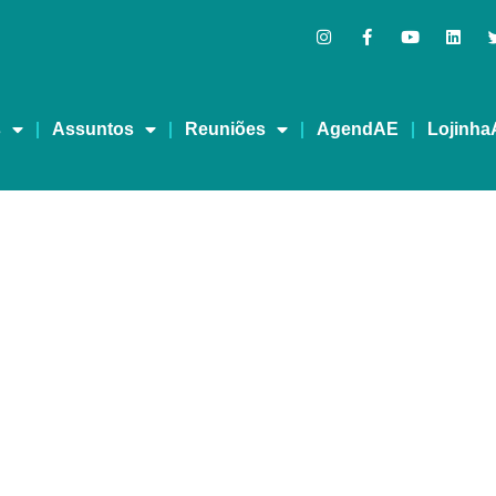
s
Assuntos
Reuniões
AgendAE
Lojinha