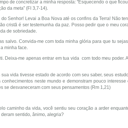
mpo de concretizar a minha resposta: “Esquecendo o que ficou 
ão da meta” (Fl 3,7-14).
a do Senhor! Levai a Boa Nova até os confins da Terra! Não te
ção cristã é ser testemunha da paz. Posso pedir que o meu cor
vida de sobriedade.
 salvo. Convida-me com toda minha glória para que tu sejas 
 a minha face.
r ti. Deixa-me apenas entrar em tua vida com todo meu poder.
ua vida tivesse estado de acordo com seu saber, seus estudos
s conhecimentos neste mundo e demonstram pouco interesse 
 eles se desvaneceram com seus pensamentos (Rm 1,21)
elo caminho da vida, você sentiu seu coração a arder enquanto
e deram sentido, ânimo, alegria?