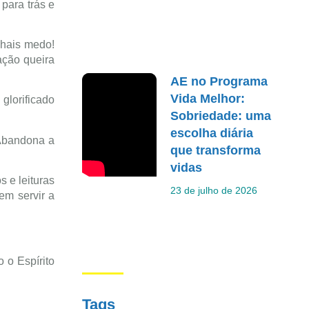
para trás e
nhais medo!
ação queira
AE no Programa
Vida Melhor:
glorificado
Sobriedade: uma
escolha diária
 Abandona a
que transforma
vidas
 e leituras
23 de julho de 2026
em servir a
 o Espírito
Tags