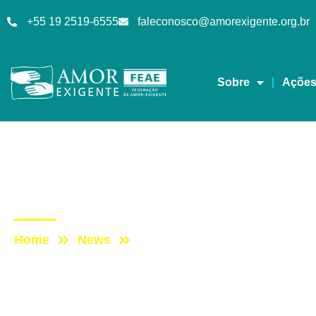
+55 19 2519-6555
faleconosco@amorexigente.org.br
Sobre
Açõe
Artigos
Post: ESTOU AQUI
Home
News
Post