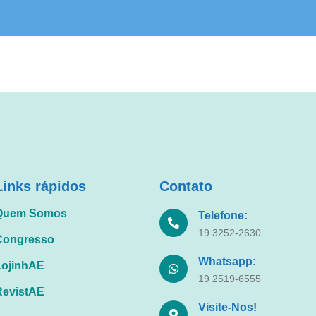
1984
84, Padre Haroldo Rahm, SJ, traz o Programa para o Brasi
o TOUGHLOVE foi traduzido com o título de AMOR- EXIGEN
o programa começou a ser divulgado.
Links rápidos
Contato
Quem Somos
Telefone:
19 3252-2630
Congresso
Whatsapp:
LojinhAE
19 2519-6555
RevistAE
Visite-Nos!