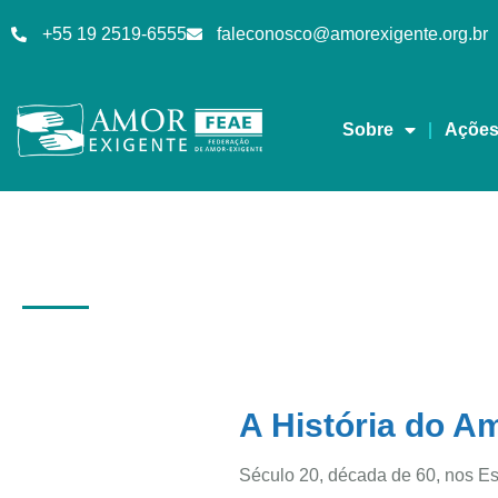
+55 19 2519-6555
faleconosco@amorexigente.org.br
Sobre
Açõe
Histórico
A História do A
Século 20, década de 60, nos Es