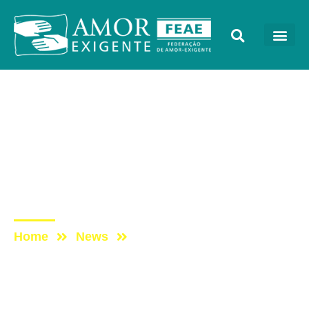
Notícias
Post: “JANEIRO SECO”:
OS BENEFÍCIOS DE
FICAR UM MÊS SEM
INGERIR ÁLCOOL
Home
News
Post