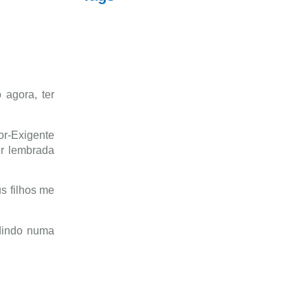
agora, ter
or-Exigente
er lembrada
s filhos me
dindo numa