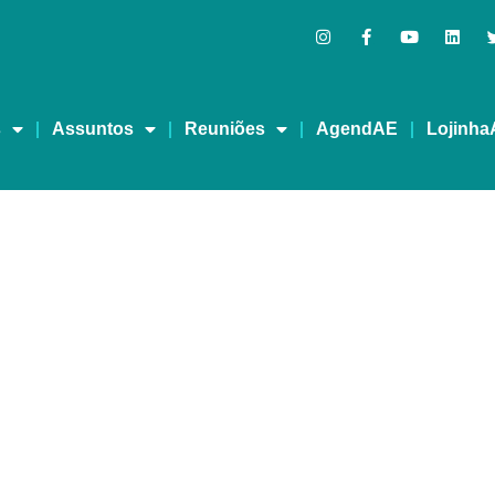
s
Assuntos
Reuniões
AgendAE
Lojinha
SENTIMENTOS – MAES E