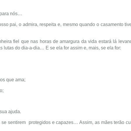
a para nós…
sso pai, o admira, respeita e, mesmo quando o casamento tiv
eira fiel que nas horas de amargura da vida estará lá levan
utas do dia-a-dia… E se ela for assim e, mais, se ela for:
dos que ama;
o;
sua ajuda.
s se sentirem protegidos e capazes… Assim, as mães terão c