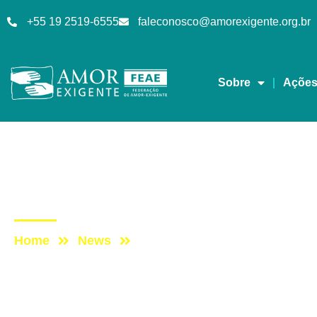
+55 19 2519-6555
faleconosco@amorexigente.org.br
Sobre
Açõe
Artigos
Post: PARTILHA DE 
Home
News
Post