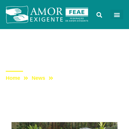
Artigos
Post: Sinais indicativos
do uso de drogas
Home
News
Post