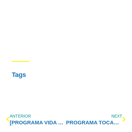
Tags
ANTERIOR
NEXT
[PROGRAMA VIDA MELHOR – REDEVIDA] – 11/01/2016
PROGRAMA TOCANDO EM FRENTE FAMÍLIA COM AE (16/01)