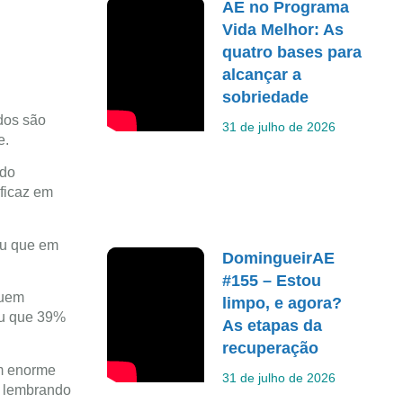
AE no Programa
Vida Melhor: As
quatro bases para
alcançar a
sobriedade
dos são
31 de julho de 2026
e.
ado
ficaz em
ou que em
DomingueirAE
.
#155 – Estou
quem
limpo, e agora?
ou que 39%
As etapas da
recuperação
um enorme
31 de julho de 2026
, lembrando