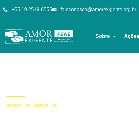
+55 19 2519-6555
faleconosco@amorexigente.org.br
Sobre
Açõe
Artigos
Post: Cracolândia e a
Home
News
Post