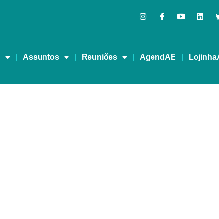
s
Assuntos
Reuniões
AgendAE
Lojinha
 internação dos depende