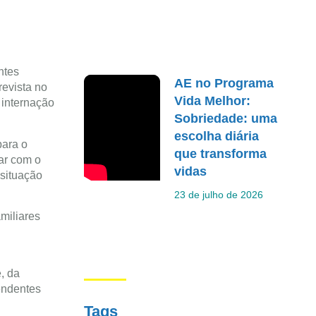
ntes
AE no Programa
revista no
Vida Melhor:
 internação
Sobriedade: uma
escolha diária
para o
que transforma
ar com o
vidas
 situação
23 de julho de 2026
miliares
, da
pendentes
Tags