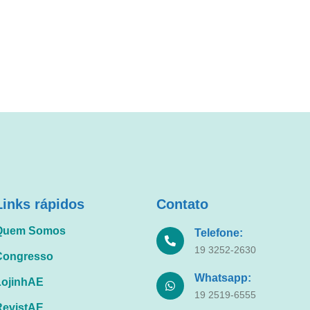
Links rápidos
Contato
Quem Somos
Telefone:
19 3252-2630
Congresso
Whatsapp:
LojinhAE
19 2519-6555
RevistAE