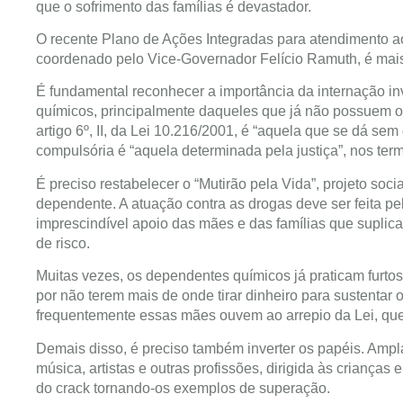
que o sofrimento das famílias é devastador.
O recente Plano de Ações Integradas para atendimento 
coordenado pelo Vice-Governador Felício Ramuth, é mais 
É fundamental reconhecer a importância da internação in
químicos, principalmente daqueles que já não possuem o li
artigo 6º, II, da Lei 10.216/2001, é “aquela que se dá se
compulsória é “aquela determinada pela justiça”, nos termos 
É preciso restabelecer o “Mutirão pela Vida”, projeto soc
dependente. A atuação contra as drogas deve ser feita pe
imprescindível apoio das mães e das famílias que suplica
de risco.
Muitas vezes, os dependentes químicos já praticam furtos
por não terem mais de onde tirar dinheiro para sustentar 
frequentemente essas mães ouvem ao arrepio da Lei, que “
Demais disso, é preciso também inverter os papéis. Ampl
música, artistas e outras profissões, dirigida às crianç
do crack tornando-os exemplos de superação.