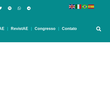
AE
RevistAE
Congresso
Contato
ntes químicos