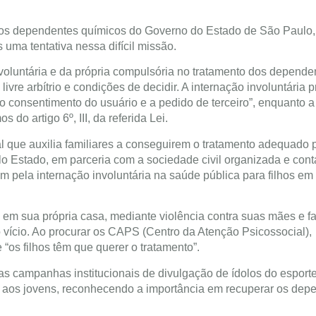
aos dependentes químicos do Governo do Estado de São Paulo,
uma tentativa nessa difícil missão.
voluntária e da própria compulsória no tratamento dos depende
vre arbítrio e condições de decidir. A internação involuntária p
m o consentimento do usuário e a pedido de terceiro”, enquanto a
do artigo 6º, III, da referida Lei.
ial que auxilia familiares a conseguirem o tratamento adequado 
lo Estado, em parceria com a sociedade civil organizada e cont
m pela internação involuntária na saúde pública para filhos em
 em sua própria casa, mediante violência contra suas mães e fa
o vício. Ao procurar os CAPS (Centro da Atenção Psicossocial),
os filhos têm que querer o tratamento”.
as campanhas institucionais de divulgação de ídolos do esporte
as e aos jovens, reconhecendo a importância em recuperar os de