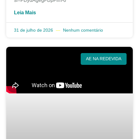
si=FBydAgegFBpFim-6
Leia Mais
31 de julho de 2026
Nenhum comentário
AE NA REDEVIDA