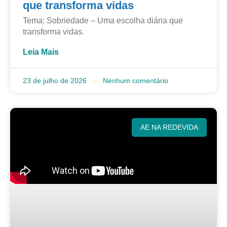
que transforma vidas
Tema: Sobriedade – Uma escolha diária que
transforma vidas.
Leia Mais
23 de julho de 2026
Nenhum comentário
AE NA REDEVIDA