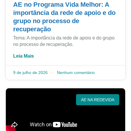
AE no Programa Vida Melhor: A
importância da rede de apoio e do
grupo no processo de
recuperação
Tema: A importância da rede de apoio e do grupo
no processo de recuperação.
Leia Mais
9 de julho de 2026
Nenhum comentário
AE NA REDEVIDA