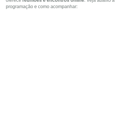
oferece
reuniões e encontros online
. Veja abaixo a
programação e como acompanhar: