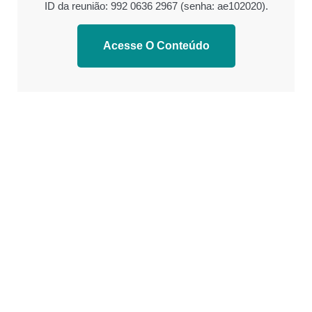
ID da reunião: 992 0636 2967 (senha: ae102020).
Acesse O Conteúdo