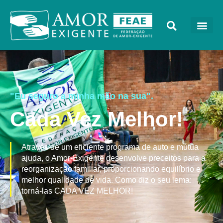
"Eu seguro a minha mão na sua".
Cada Vez Melhor!
Através de um eficiente programa de auto e mútua
ajuda, o Amor-Exigente desenvolve preceitos para a
reorganização familiar, proporcionando equilíbrio e
melhor qualidade de vida. Como diz o seu lema:
torná-las CADA VEZ MELHOR!