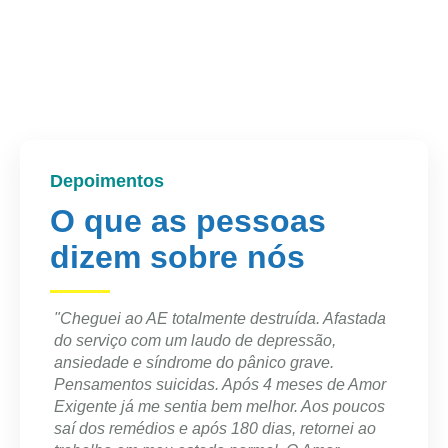
Depoimentos
O que as pessoas
dizem sobre nós
astada
"Mudança de vida totalmente. Quando conheci
"Acolh
o Amor-Exigente estava sobrecarregada,
da adv
cansada de tudo e todos. O Amor-Exigente me
e Amor
deu esperança e sinto que posso ser melhor a
poucos
cada dia."
ei ao