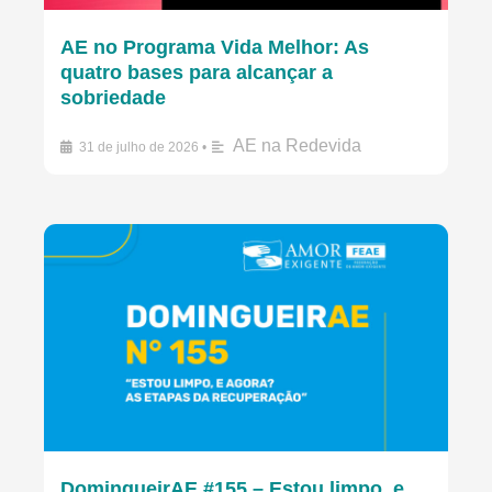
AE no Programa Vida Melhor: As
quatro bases para alcançar a
sobriedade
AE na Redevida
31 de julho de 2026
•
DomingueirAE #155 – Estou limpo, e