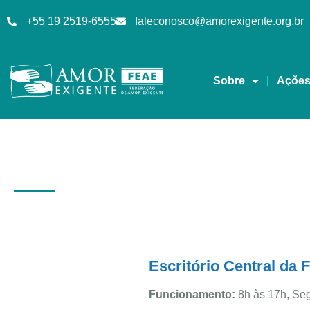
+55 19 2519-6555
faleconosco@amorexigente.org.br
Sobre
Açõe
Contato
Escritório Central da
Funcionamento:
8h às 17h, Seg