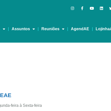
s
Assuntos
Reuniões
AgendAE
Lojinha
 FEAE
unda-feira à Sexta-feira