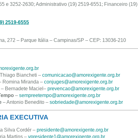
5 e 3252-2630; Administrativo (19) 2519-6551; Financeiro (19)
19) 2519-6555
ma, 272 – Parque Itália – Campinas/SP – CEP: 13036-210
orexigente.org.br
 Thiago Biancheti –
comunicacao@amorexigente.org.br
 Romina Miranda –
conjuges@amorexigente.org.br
– Bernadete Maciel–
prevencao@amorexigente.org.br
 Tempo
–
sempreetempo@amorexigente.org.br
e
– Antonio Benedito –
sobriedade@amorexigente.org.br
RIA EXECUTIVA
 Silva Cordér –
presidente@amorexigente.org.br
ia Martins –
vpresidente1@amorexigente.org.br