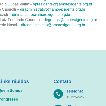
rgio Dupas Valim –
vpresidente2@amorexigente.org.br
 Capriolli –
diradministrativo@amorexigente.org.br
ezoli –
dirfinanceiro@amorexigente.org.br
Luiz Fernando Cauduro –
dirgrupos@amorexigente.org.br
rio Nastri –
dircomunicacao@amorexigente.org.br
Links rápidos
Contato
Quem Somos
Telefone:
19 3252-2630
Congresso