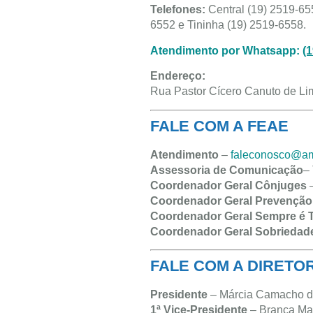
Telefones:
Central (19) 2519-655
6552 e Tininha (19) 2519-6558.
Atendimento por Whatsapp:
(
Endereço:
Rua Pastor Cícero Canuto de Li
FALE COM A FEAE
Atendimento
–
faleconosco@am
Assessoria de Comunicação
–
Coordenador Geral Cônjuges
–
Coordenador Geral Prevenção
Coordenador Geral Sempre é
Coordenador Geral Sobriedad
FALE COM A DIRETO
Presidente
– Márcia Camacho da
1ª Vice-Presidente
– Branca Mar