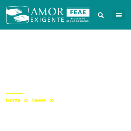
Cursos
Post: Webinar – O
impacto das compulsões
na vida a dois: um olhar
com Amor-Exigente
Home
News
Post