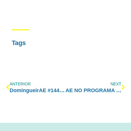
Tags
ANTERIOR
NEXT
DomingueirAE #144 – Amor-Exigente é onde vou para devolver a vida do outro e pegar a minha de volta
AE NO PROGRAMA VIDA MELHOR – Terapia familiar na dependência química