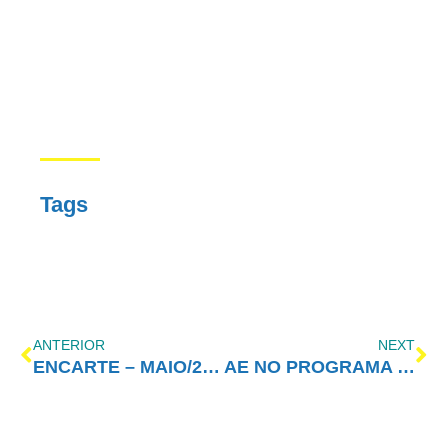
Tags
ANTERIOR
NEXT
ENCARTE – MAIO/2019 – 5° PRINCÍPIO
AE NO PROGRAMA VIDA MELHOR – REDEVIDA – 29/04/2019