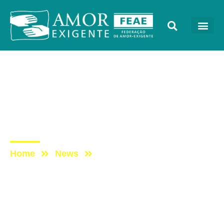
Notícias
Post: Mal feita, prevenção
a droga pode incentivar o
consumo, diz especialista
Home
News
Post