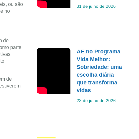
eis, ou são
31 de julho de 2026
 e no
m de
como parte
AE no Programa
tivas
Vida Melhor:
to
Sobriedade: uma
escolha diária
lém de
que transforma
estiverem
vidas
23 de julho de 2026