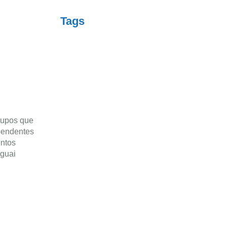
Tags
rupos que
pendentes
entos
uguai