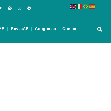
AE
RevistAE
Congresso
Contato
to como alternativas à