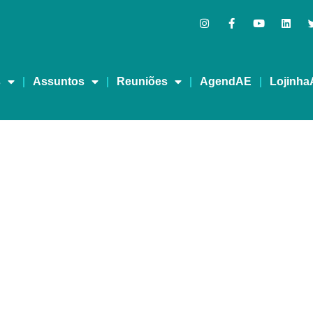
s
Assuntos
Reuniões
AgendAE
Lojinha
a prevenção e tratamen
s