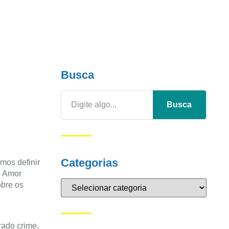
Busca
Busca
Categorias
mos definir
e Amor
obre os
rado crime.