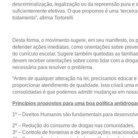
descriminalização, legalização ou da repreensão pura e s
suficientemente efetivas. O que propomos é uma ‘terceira
tratamento”, afirma Tortorelli.
Desta forma, o movimento sugere, em seu manifesto, os pr
defender ações imediatas, como orientações sobre prevenç
do currículo escolar. Sugere também quetodas as famíli
devem receber orientações sobre como lidar com a drogad
necessária para resolver o problema.
“Antes de qualquer alteração na lei, precisamos educar e
proporcionar atendimento de qualidade. Isso criará uma 
consolidadas é que podemos admitir mudanças em nossa l
Princípios propostos para uma boa política antidroga
1º – Direitos Humanos são fundamentais para desenvolver
2º – Redução do consumo de drogas nas comunidades.
3º – Controle de fronteiras e de penalizações relacionada