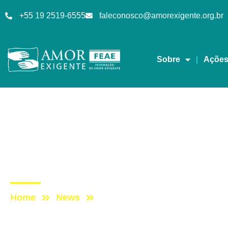
+55 19 2519-6555
faleconosco@amorexigente.org.br
Sobre
Açõe
Notícias
Post: Movimento apont
legalização das droga
Home
News
Post