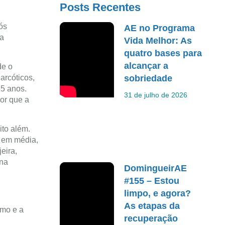
Posts Recentes
ós
AE no Programa
ra
Vida Melhor: As
quatro bases para
alcançar a
de o
arcóticos,
sobriedade
65 anos.
31 de julho de 2026
or que a
to além.
, em média,
eira,
ina
DomingueirAE
#155 – Estou
limpo, e agora?
As etapas da
smo e a
recuperação