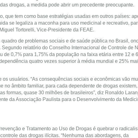
o das drogas, a medida pode abrir um precedente preocupante.
o, que tem como base estratégias usadas em outros países: ap
uida se legaliza a maconha para uso medicinal e recreativo, pa
Miguel Tortorelli, Vice-Presidente da FEAE.
quadro de problemas sociais e de saúde pública no Brasil, on
egundo relatório do Conselho Internacional de Controle de N
 de 0,7% para 1,75% da população na faixa etária entre 12 e 
dependência quatro vezes superior à média mundial e 25% mai
 os usuários. “As consequências sociais e econômicas vão mui
 no âmbito familiar, para cada dependente de drogas existem
s formas, quase 30 milhões de brasileiros”, diz Ronaldo Laranj
dente da Associação Paulista para o Desenvolvimento da Medic
Prevenção e Tratamento ao Uso de Drogas é quebrar o radicali
 controle das drogas ilícitas. “Nenhuma das abordagens, da