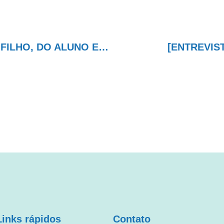
[Entrevista] A FAMÍLIA E A FORMAÇÃO DO FILHO, DO ALUNO E DO CIDADÃO
[ENTREVIST
Links rápidos
Contato