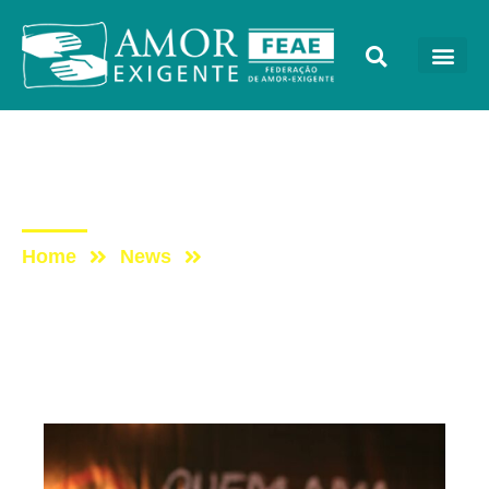
Artigos
Post: Por que relaxar?
Home
News
Post