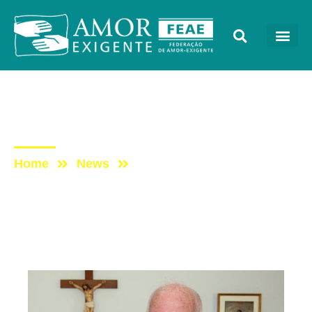
Artigos
Post: Reagir é preciso
Home
News
Post