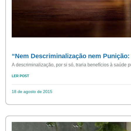
“Nem Descriminalização nem Punição: 
A descriminalização, por si só, traria benefícios à saúde 
LER POST
18 de agosto de 2015