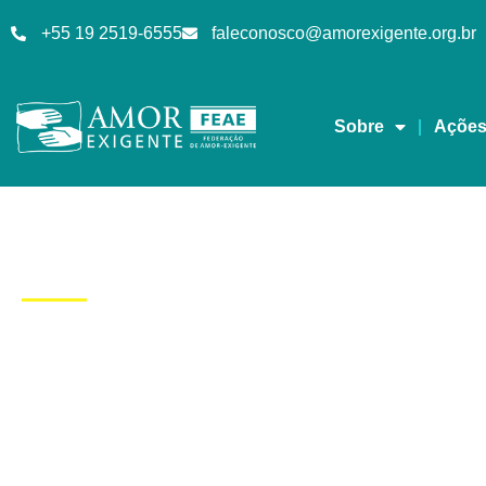
+55 19 2519-6555
faleconosco@amorexigente.org.br
Sobre
Açõe
Dia: 18/08/2015