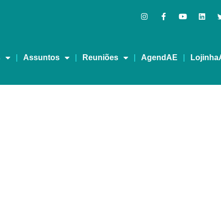
s
Assuntos
Reuniões
AgendAE
Lojinha