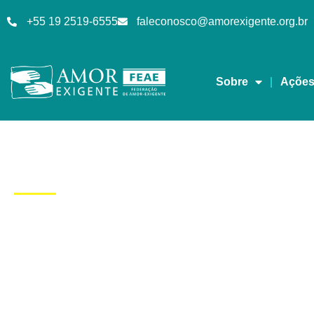
+55 19 2519-6555
faleconosco@amorexigente.org.br
Sobre
Açõe
Dia: 28/08/2017