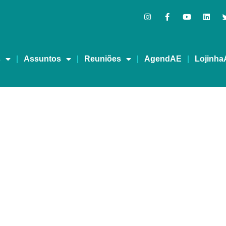
s
Assuntos
Reuniões
AgendAE
Lojinha