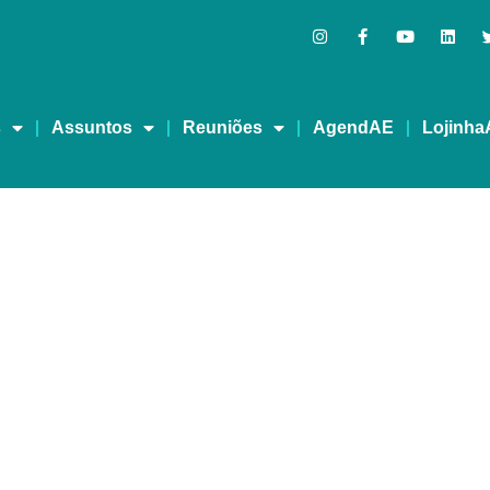
s
Assuntos
Reuniões
AgendAE
Lojinha