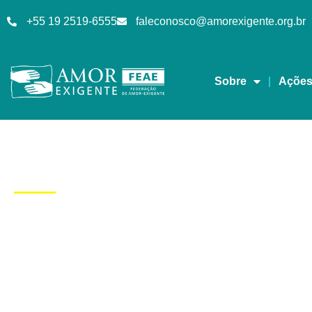
+55 19 2519-6555
faleconosco@amorexigente.org.br
Sobre
Açõe
Dia: 9/03/2021