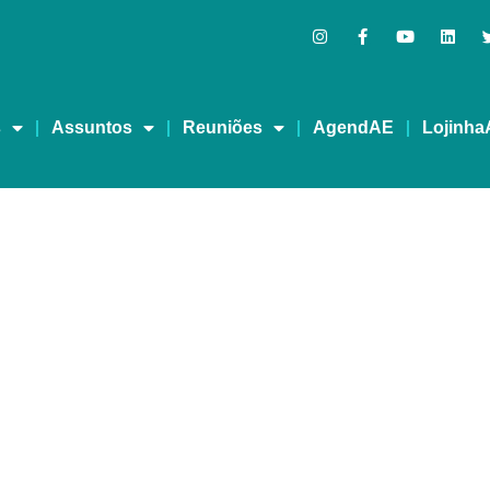
s
Assuntos
Reuniões
AgendAE
Lojinha