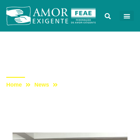
Sem categoria
Post: 32 Anos do Grupo
de São João da Boa Vista
Home
News
Post