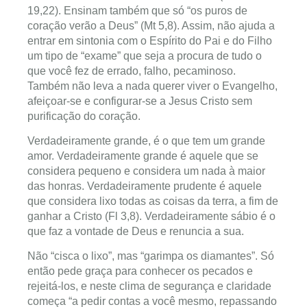
19,22). Ensinam também que só “os puros de
coração verão a Deus” (Mt 5,8). Assim, não ajuda a
entrar em sintonia com o Espírito do Pai e do Filho
um tipo de “exame” que seja a procura de tudo o
que você fez de errado, falho, pecaminoso.
Também não leva a nada querer viver o Evangelho,
afeiçoar-se e configurar-se a Jesus Cristo sem
purificação do coração.
Verdadeiramente grande, é o que tem um grande
amor. Verdadeiramente grande é aquele que se
considera pequeno e considera um nada à maior
das honras. Verdadeiramente prudente é aquele
que considera lixo todas as coisas da terra, a fim de
ganhar a Cristo (Fl 3,8). Verdadeiramente sábio é o
que faz a vontade de Deus e renuncia a sua.
Não “cisca o lixo”, mas “garimpa os diamantes”. Só
então pede graça para conhecer os pecados e
rejeitá-los, e neste clima de segurança e claridade
começa “a pedir contas a você mesmo, repassando