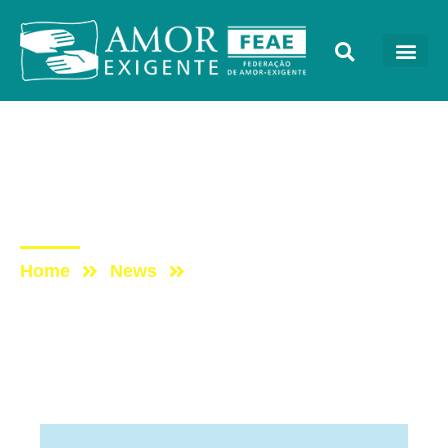
Artigos
Post: A Falácia da
Legalização da Maconha
Home
News
Post