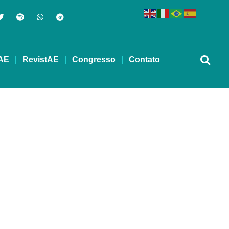
AE
RevistAE
Congresso
Contato
arini