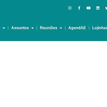
s
Assuntos
Reuniões
AgendAE
Lojinha
 – Programa Edson Ferr