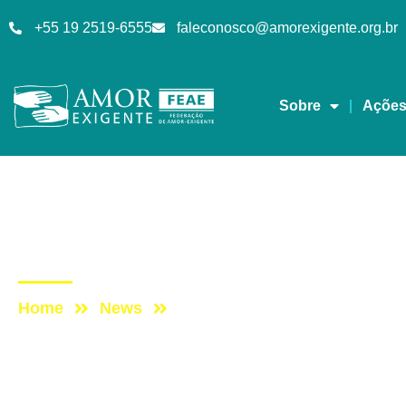
+55 19 2519-6555
faleconosco@amorexigente.org.br
Sobre
Açõe
AE na Mídia
Post: AE na TV Aberta
Home
News
Post