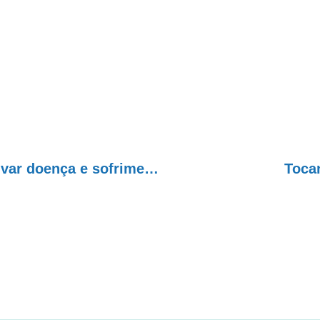
Defender a legalização das drogas é incentivar doença e sofrimento
Toca