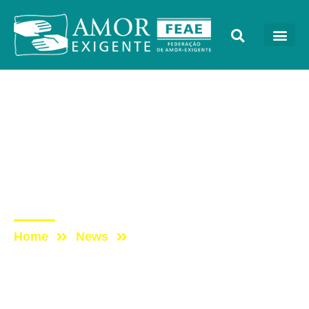
AE na Redevida
Post: AE no Programa
Vida Melhor: A família
pode ser um fator de
proteção às recaídas
Home
News
Post