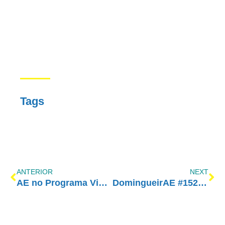
Tags
ANTERIOR
NEXT
AE no Programa Vida Melhor: Ferramentas práticas para mudanças comportamentais
DomingueirAE #152 – Melhor prevenir do que remediar