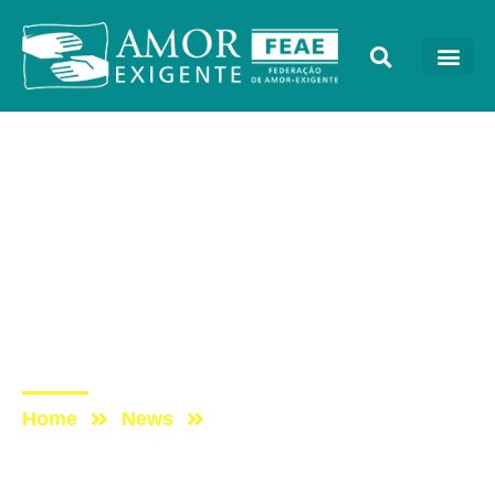
AE na Redevida
Post: AE NO PROGRAMA
VIDA MELHOR – Como o
comportamento dos pais
pode ajudar a prevenir o
uso de drogas
Home
News
Post