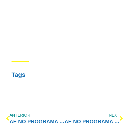
Tags
ANTERIOR
NEXT
AE NO PROGRAMA VIDA MELHOR – Negar para sobreviver ou encarar para transformar
AE NO PROGRAMA VIDA MELHOR – Drogas e Suicídio