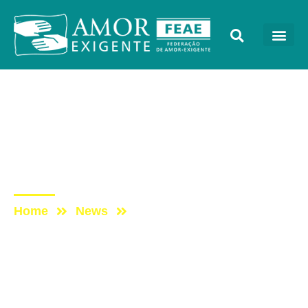
AE na Redevida
Post: AE NO PROGRAMA
VIDA MELHOR: Formular
um plano de ação
Home
News
Post