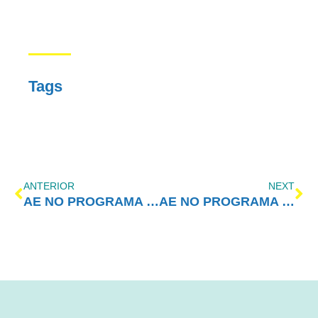
Tags
ANTERIOR
NEXT
AE NO PROGRAMA VIDA MELHOR: Amor-Exigente para problemas comportamentais
AE NO PROGRAMA VIDA MELHOR: Recuperação é possível!