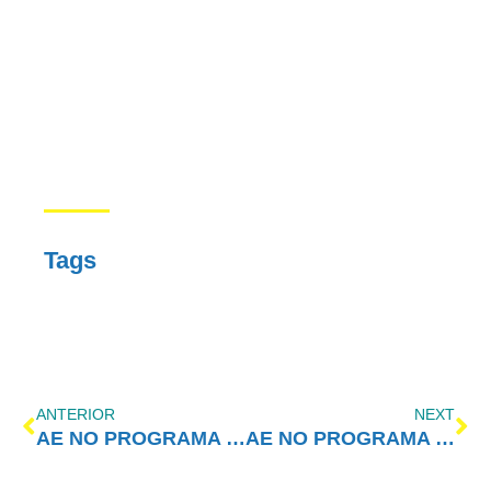
Tags
ANTERIOR
NEXT
AE NO PROGRAMA VIDA MELHOR: Quem sou eu?
AE NO PROGRAMA VIDA MELHOR: Menos falação e mais ação; com metas e prudência!