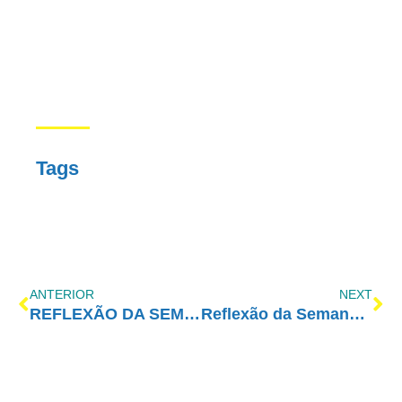
Tags
ANTERIOR
NEXT
REFLEXÃO DA SEMANAE – 1° PRINCÍPIO – 3ª SEMANA
Reflexão da SemanAE – 1° Princípio Ético