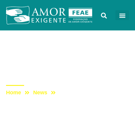
AE na Redevida
Post: AE NO PROGRAMA
VIDA MELHOR –
REDEVIDA – 02/01/2023
Home
News
Post