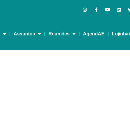
s
Assuntos
Reuniões
AgendAE
Lojinha
MA VIDA MELHOR – RED