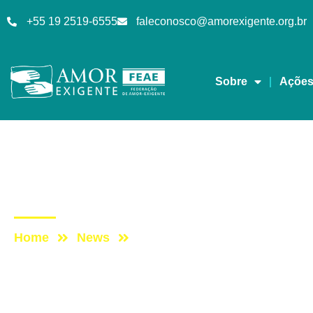
+55 19 2519-6555
faleconosco@amorexigente.org.br
Sobre
Açõe
AE na Redevida
Post: AE NO PROGRA
Home
News
Post