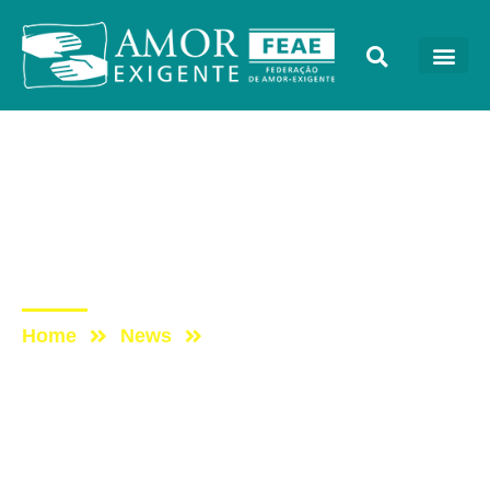
AE na Redevida
Post: AE NO PROGRAMA
VIDA MELHOR –
REDEVIDA – 09/08/2021
Home
News
Post