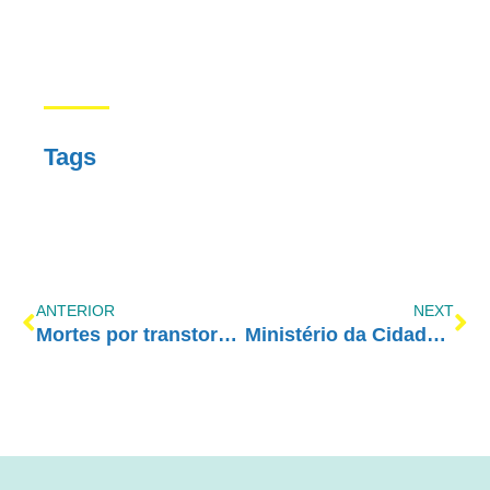
Tags
ANTERIOR
NEXT
Mortes por transtornos ligados ao álcool crescem 156% em SP
Ministério da Cidadania lança mapa virtual de Grupos Anônimos, de Ajuda Mútua e de Apoio a Familiares de Dependentes Químicos