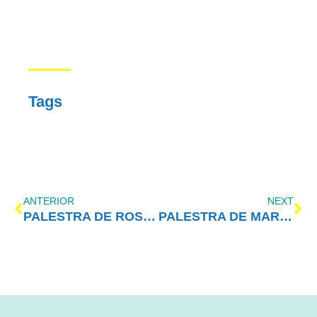
Tags
ANTERIOR
NEXT
PALESTRA DE ROSSANDRO KLINJEY – CONGRESSO AMOR-EXIGENTE 2019
PALESTRA DE MARIA TEREZA MALDONADO – CONGRESSO AMOR-EXIGENTE 2019