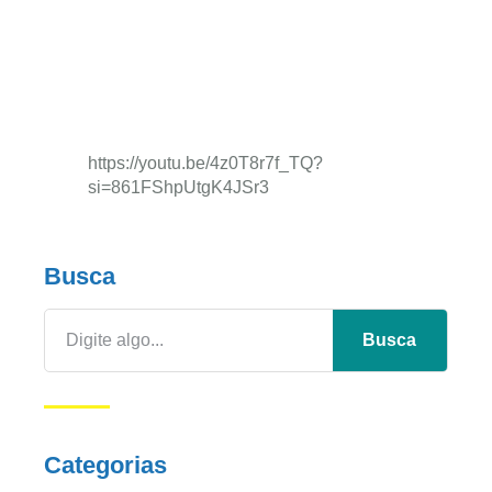
https://youtu.be/4z0T8r7f_TQ?
si=861FShpUtgK4JSr3
Busca
Busca
Categorias