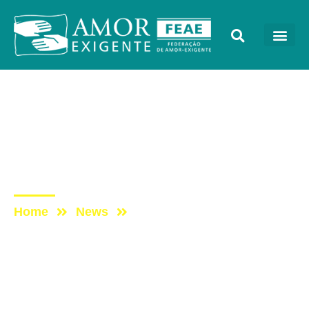
AE na Redevida
Post: AE NO PROGRAMA
VIDA MELHOR –
REDEVIDA – 11/12/2023
Home
News
Post