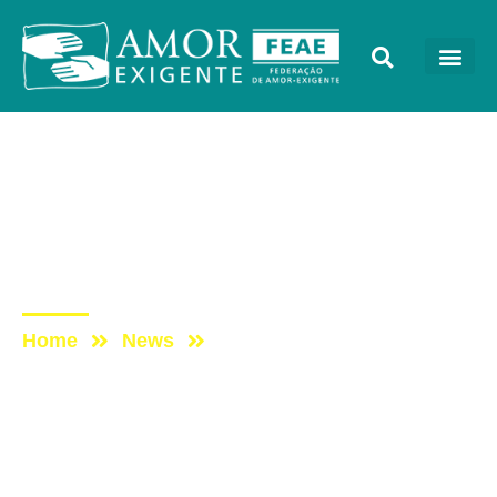
AE na Redevida
Post: AE NO PROGRAMA
VIDA MELHOR –
REDEVIDA – 15/04/2024
Home
News
Post