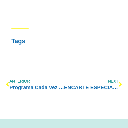
Tags
ANTERIOR
NEXT
Programa Cada Vez Melhor com Amor-Exigente – Pais e filhos não são iguais
ENCARTE ESPECIAL – MAIO/2024