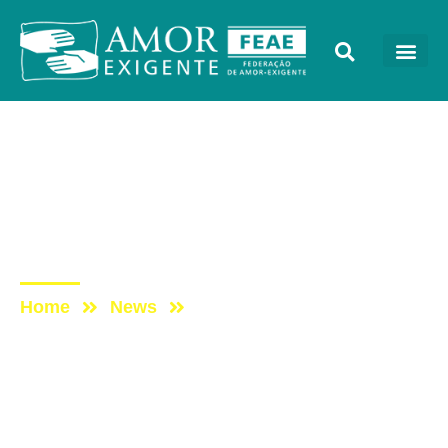
AE na Redevida
Post: AE NO PROGRAMA
VIDA MELHOR –
REDEVIDA – 15/07/2024
Home
News
Post