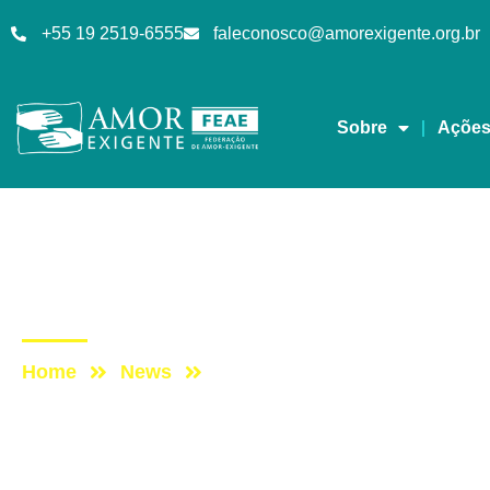
+55 19 2519-6555
faleconosco@amorexigente.org.br
Sobre
Açõe
AE na Redevida
Post: AE NO PROGRA
Home
News
Post