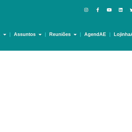
s
Assuntos
Reuniões
AgendAE
Lojinha
MA VIDA MELHOR – RED