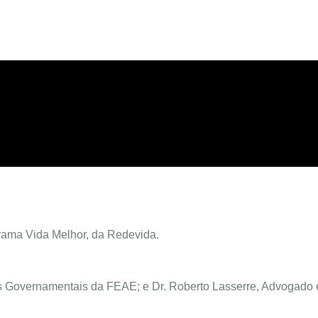
rama Vida Melhor, da Redevida.
es Governamentais da FEAE; e Dr. Roberto Lasserre, Advogado 