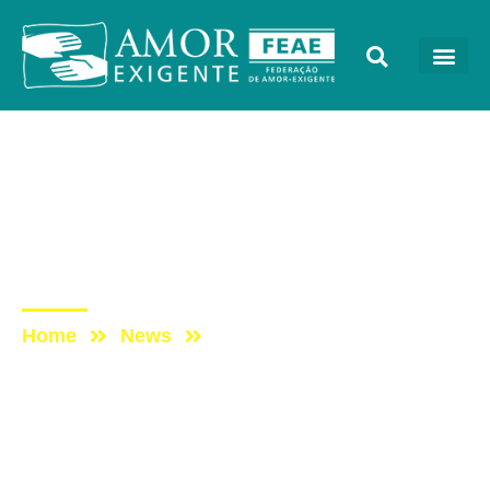
AE na Redevida
Post: AE NO PROGRAMA
VIDA MELHOR –
REDEVIDA – 19/02/2024
Home
News
Post