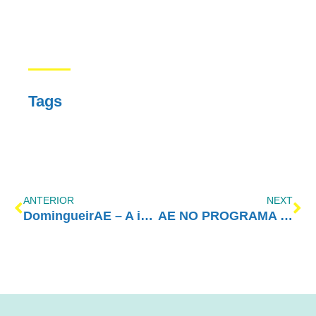
Tags
ANTERIOR
NEXT
DomingueirAE – A importância da recuperação dos familiares
AE NO PROGRAMA VIDA MELHOR – REDEVIDA – 26/02/2024