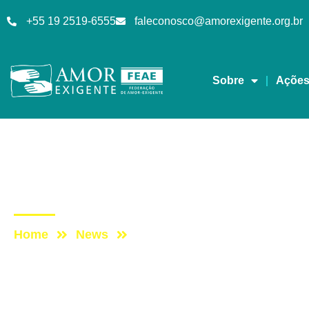
+55 19 2519-6555
faleconosco@amorexigente.org.br
Sobre
Açõe
AE na Redevida
Post: AE NO PROGRA
Home
News
Post