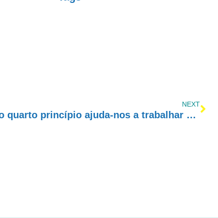
NEXT
DomingueirAE – Como o quarto princípio ajuda-nos a trabalhar nossa codependência?