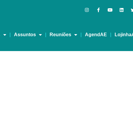
s
Assuntos
Reuniões
AgendAE
Lojinha
MA VIDA MELHOR – RED