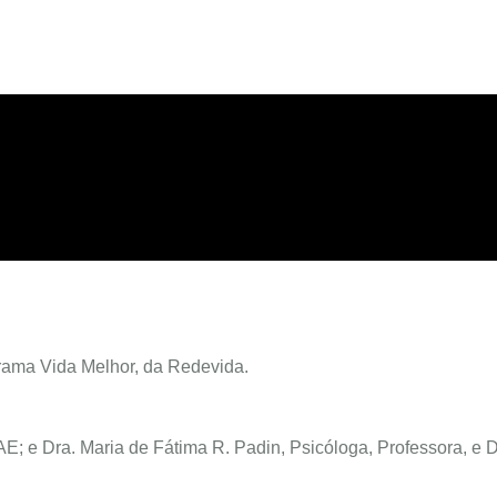
rama Vida Melhor, da Redevida.
AE; e Dra. Maria de Fátima R. Padin, Psicóloga, Professora, e