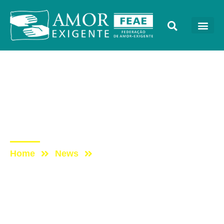
AE na Redevida
Post: AE NO PROGRAMA
VIDA MELHOR –
REDEVIDA – 22/07/2024
Home
News
Post