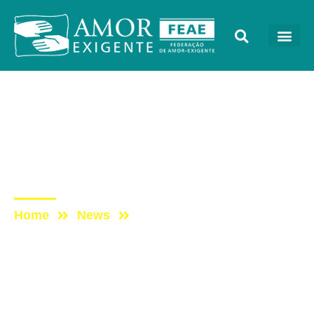
AE na Redevida
Post: AE NO PROGRAMA
VIDA MELHOR –
REDEVIDA – 26/05/2025
Home
News
Post