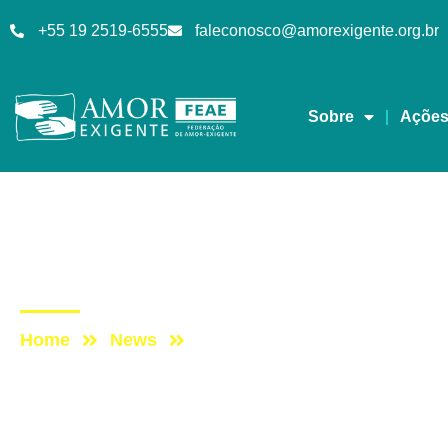
+55 19 2519-6555
faleconosco@amorexigente.org.br
Sobre
Açõe
AE na Redevida
Post: AE NO PROGRA
Home
News
Post