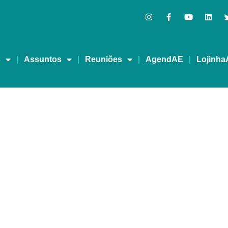
s
Assuntos
Reuniões
AgendAE
Lojinha
MA VIDA MELHOR – RED