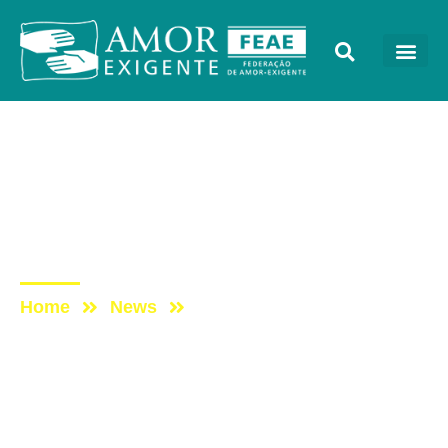
AE na Redevida
Post: AE NO PROGRAMA
VIDA MELHOR –
REDEVIDA – 27/07/2020
Home
News
Post