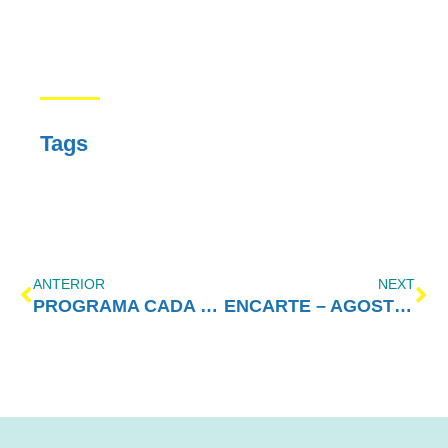
Tags
ANTERIOR
NEXT
PROGRAMA CADA VEZ MELHOR COM AMOR-EXIGENTE – 27/07/2020
ENCARTE – AGOSTO/2020 – 8° PRINCÍPIO