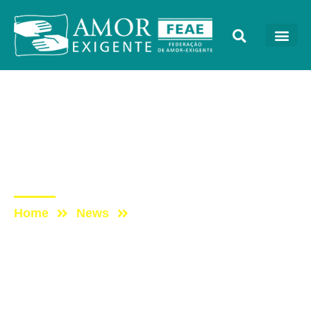
AE na Redevida
Post: AE NO PROGRAMA
VIDA MELHOR –
REDEVIDA – 27/11/2023
Home
News
Post