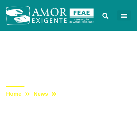
AE na Redevida
Post: AE NO PROGRAMA
VIDA MELHOR –
REDEVIDA – 29/03/2021
Home
News
Post