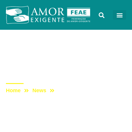
AE na Redevida
Post: AE NO PROGRAMA
VIDA MELHOR –
REDEVIDA – 31/03/2025
Home
News
Post