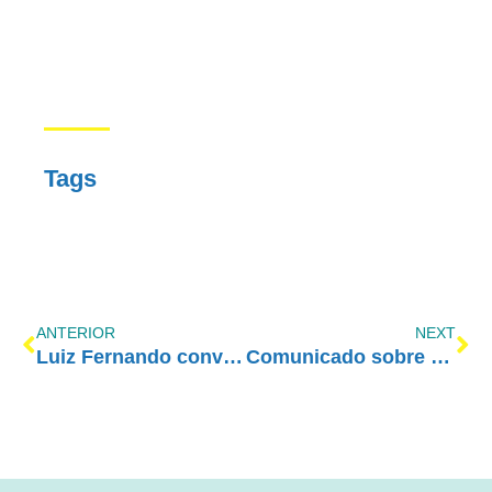
Tags
ANTERIOR
NEXT
Luiz Fernando convida para o Curso Nacional de Cônjuges e Sobriedade
Comunicado sobre o Coronavírus