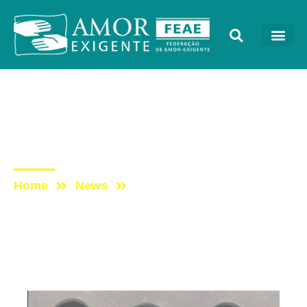
Artigos
Post: Álcool: o ponto
cego da saúde global
Home
News
Post