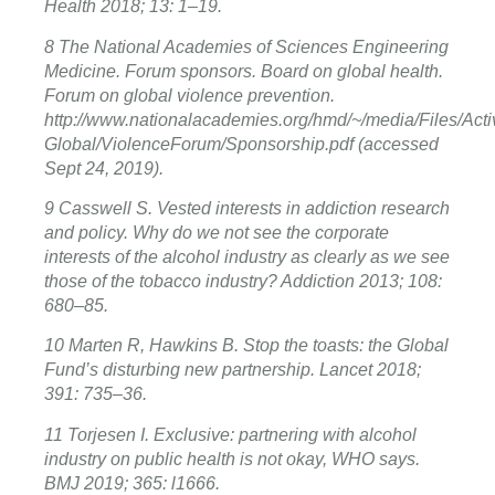
Health 2018; 13: 1–19.
8 The National Academies of Sciences Engineering
Medicine. Forum sponsors. Board on global health.
Forum on global violence prevention.
http://www.nationalacademies.org/hmd/~/media/Files/Acti
Global/ViolenceForum/Sponsorship.pdf (accessed
Sept 24, 2019).
9 Casswell S. Vested interests in addiction research
and policy. Why do we not see the corporate
interests of the alcohol industry as clearly as we see
those of the tobacco industry? Addiction 2013; 108:
680–85.
10 Marten R, Hawkins B. Stop the toasts: the Global
Fund’s disturbing new partnership. Lancet 2018;
391: 735–36.
11 Torjesen I. Exclusive: partnering with alcohol
industry on public health is not okay, WHO says.
BMJ 2019; 365: l1666.