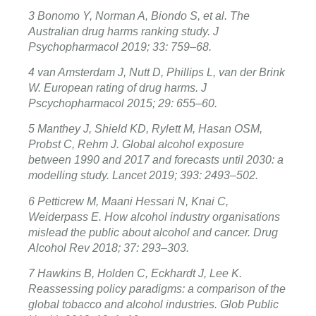
3 Bonomo Y, Norman A, Biondo S, et al. The
Australian drug harms ranking study. J
Psychopharmacol 2019; 33: 759–68.
4 van Amsterdam J, Nutt D, Phillips L, van der Brink
W. European rating of drug harms. J
Pscychopharmacol 2015; 29: 655–60.
5 Manthey J, Shield KD, Rylett M, Hasan OSM,
Probst C, Rehm J. Global alcohol exposure
between 1990 and 2017 and forecasts until 2030: a
modelling study. Lancet 2019; 393: 2493–502.
6 Petticrew M, Maani Hessari N, Knai C,
Weiderpass E. How alcohol industry organisations
mislead the public about alcohol and cancer. Drug
Alcohol Rev 2018; 37: 293–303.
7 Hawkins B, Holden C, Eckhardt J, Lee K.
Reassessing policy paradigms: a comparison of the
global tobacco and alcohol industries. Glob Public