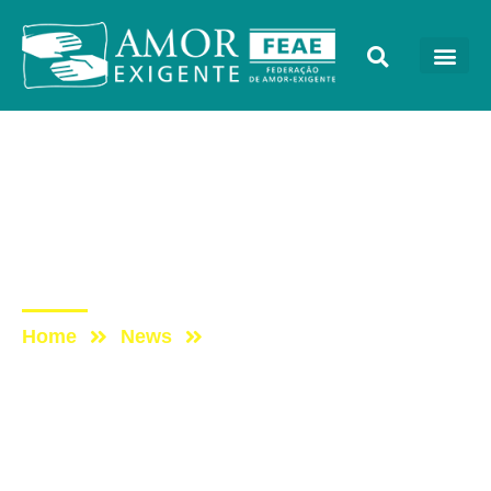
Sem categoria
Post: Amor-Exigente na 1ª
Caminhada Rio Sem
Drogas
Home
News
Post