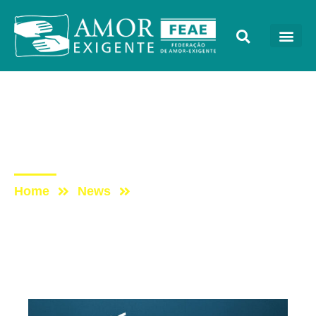
AE na Mídia
Post: Amor-Exigente na
Rádio Trianon
Home
News
Post