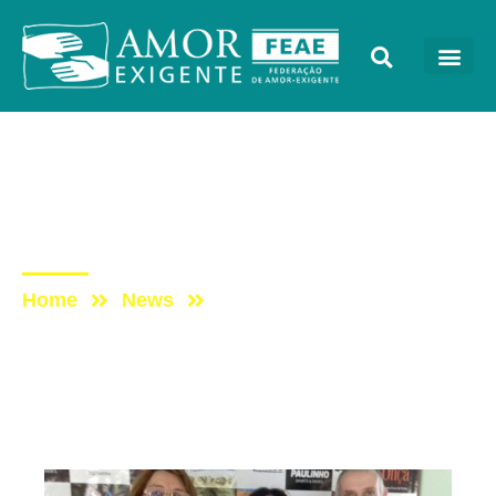
AE na Mídia
Post: Amor-Exigente no
Programa Expresso
Home
News
Post